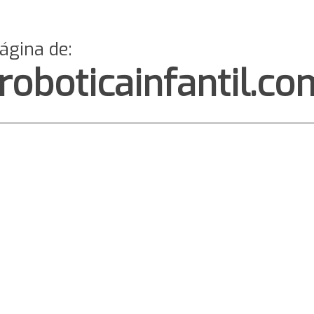
página de:
oboticainfantil.co